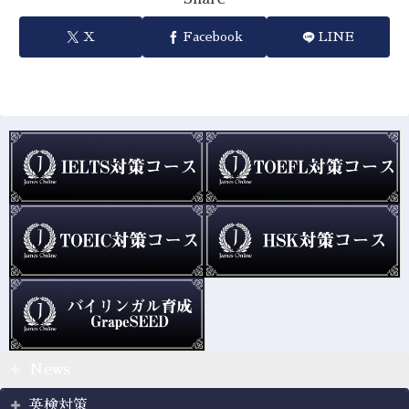
X
Facebook
LINE
News
英検対策