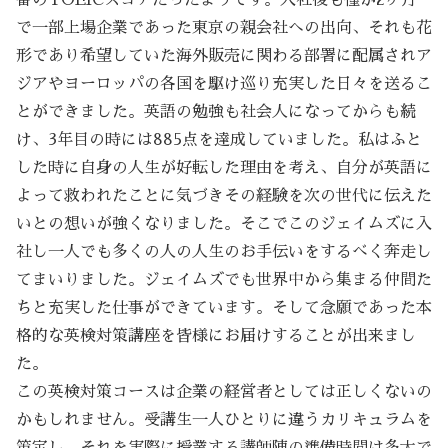
で一部上場企業であった東京の親会社への出向、それも花
形であり希望していた海外販売に関わる部署に配属されア
ジアやヨーロッパの各国を駆け巡り充実した日々を送るこ
とができました。英語の勉強も社会人になってからも続
け、3年目の時には885点を達成していました。私はふと
した時に自身の人生が好転した理由を考え、自分が英語に
よって救われたことに気づきその経験を次の世代に伝えた
いとの想いが強くなりました。そこでこのジェイムズに入
社し一人でも多くの人の人生のお手伝いをするべく奔走し
てまいりました。ジェイムズでも世界中から集まる仲間た
ちと充実した仕事ができています。そして念願であった本
格的な英検対策講座を皆様にお届けすることが出来まし
た。
この英検対策コースは企業の経営者としては正しくないの
かもしれません。受講生一人ひとりに違うカリキュラムを
策定し、それを実際に授業する講師陣の準備時間は多大で