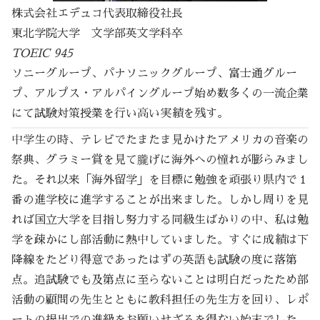
株式会社エデュコ代表取締役社長
東北学院大学 文学部英文学科卒
TOEIC 945
ソニーグループ、パナソニックグループ、富士通グルー
プ、アルプス・アルパイングループ始め数多くの一流企業
にて試験対策授業を行い高い実績を残す。
中学生の時、テレビでたまたま見かけたアメリカの音楽の
祭典、グラミー賞を見て朧げに海外への憧れが膨らみまし
た。それ以来「海外留学」を目標に勉強を頑張り県内で１
番の進学校に進学することが出来ました。しかし周りを見
れば国立大学を目指し努力する同級生ばかりの中、私は勉
学を疎かにし部活動に熱中していました。すぐに成績は下
降線をたどり得意であったはずの英語も試験の度に落第
点。追試験でも及第点に至らないことは明白だったため部
活動の顧問の先生とともに教科担任の先生方を回り、レポ
ートの提出での進級をお願いせざるを得ない始末でした。