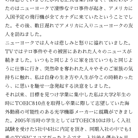
たのはニューヨークで凄惨なテロ事件が起き、アメリカに
入国予定の飛行機が全てカナダに来ていたということでし
た。その後、数日遅れでアメリカに入りニューヨークの友
人を訪ねました。
ニューヨークでは人々は悲しみと怒りに溢れていました。
TVではテロ事件やその被害にあわれた人々のニュースが
続きました。いつもと同じように家を出ていつもと同じよ
うに仕事に行き、突然命を奪われた人々やそのご家族の気
持ちに触れ、私は自身の生き方や人生が今この時終わった
ら、に思いを馳せ一念発起する決意をしました。
それ以来、目標を見つけ学業に集中した私は大学2年生の
時にTOEIC810点を取得し卒業に際して志望していた海
外勤務の可能性のある光学機器メーカーに就職ができまし
た。2005年当時の学生としてはTOEIC810は珍しく入社
試験を受けた5社中4社に内定を頂き、同期入社の中でも1
番のTOEICスコアだったようです。入社後も僅か2ヶ月