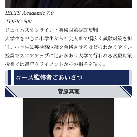
IELTS Academic 7.0
TOEIC 900
ジェイムズオンライン・英検対策4技能講師
大学生を中心に小学生から社会人まで幅広く試験対策を担
当。小学生に英検高位級を合格させるほどのわかりやすい
授業でスコアアップに定評があり大学で行われる試験対策
授業では毎年クライアントからの指名を頂く。
コース監修者ごあいさつ
菅原真理