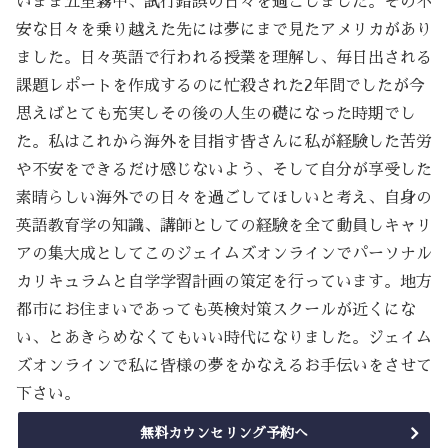
いまま五里霧中、試行錯誤の日々を過ごしました。その不
安な日々を乗り越えた先には夢にまで見たアメリカがあり
ました。日々英語で行われる授業を理解し、毎日出される
課題レポートを作成するのに忙殺された2年間でしたが今
思えばとても充実しその後の人生の礎になった時期でし
た。私はこれから海外を目指す皆さんに私が経験した苦労
や不安をできるだけ感じないよう、そして自分が享受した
素晴らしい海外での日々を過ごしてほしいと考え、自身の
英語教育学の知識、講師としての経験を全て動員しキャリ
アの集大成としてこのジェイムズオンラインでパーソナル
カリキュラムと自学学習計画の策定を行っています。地方
都市にお住まいであっても英検対策スクールが近くにな
い、とあきらめなくてもいい時代になりました。ジェイム
ズオンラインで私に皆様の夢をかなえるお手伝いをさせて
下さい。
無料カウンセリング予約へ