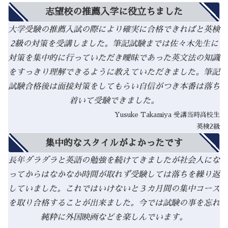
志望校の推薦入学に役立ちました
大学受験の推薦入試の際により確実に合格できればと英検
2級の対策を受講しました。筆記試験までは佐々木先生に
対策を集中的に行っていただき曖昧であった英文法の知識
をすっきり理解できるように教えていただきました。筆記
試験合格後は面接対策をしてもらい自信がつき本番は落ち
着いて受験できました。
Yusuke Takamiya 受講当時高校生
英検2級
集中的なスタイルがよかったです
長年ダラダラと英語の勉強を続けてきましたが社会人にな
ってからはなかなか時間が取れず受験しては落ちを繰り返
していました。これではいけないと３カ月間の集中コース
を取り合格することが出来ました。今では試験の事を忘れ
純粋に外国映画などを楽しんでいます。