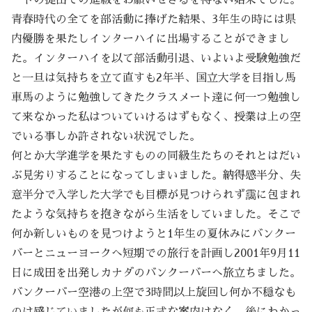
青春時代の全てを部活動に捧げた結果、3年生の時には県
内優勝を果たしインターハイに出場することができまし
た。インターハイを以て部活動引退、いよいよ受験勉強だ
と一旦は気持ちを立て直すも2年半、国立大学を目指し馬
車馬のように勉強してきたクラスメート達に何一つ勉強し
て来なかった私はついていけるはずもなく、授業は上の空
でいる事しか許されない状況でした。
何とか大学進学を果たすものの同級生たちのそれとはだい
ぶ見劣りすることになってしまいました。納得感半分、失
意半分で入学した大学でも目標が見つけられず靄に包まれ
たような気持ちを抱きながら生活をしていました。そこで
何か新しいものを見つけようと1年生の夏休みにバンクー
バーとニューヨークへ短期での旅行を計画し2001年9月11
日に成田を出発しカナダのバンクーバーへ旅立ちました。
バンクーバー空港の上空で3時間以上旋回し何か不穏なも
のは感じていましたが何も正式な案内はなく、後にわかっ