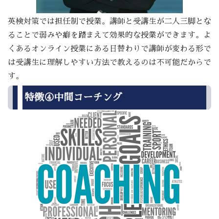
英検対策では担任制で授業。講師と受講生が二人三脚とな
ることで弱みや癖を踏まえて効果的な授業ができます。よ
くあるオンライン授業にある日替わりで講師が変わる形で
は受講生に理解しやすい方法で教えるのは不可能だからで
す。
特徴④中間コーチング