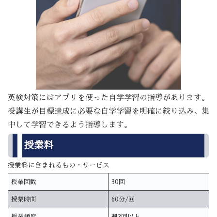
英検対策にはアプリを使った自学学習の指導があります。
受講生が目標達成に必要な自学学習を明確に絞り込み、集
中して学習できるよう指導します。
授業料
授業料に含まれるもの・サービス
授業回数
30回
授業時間
60分/回
授業頻度
週2回以上