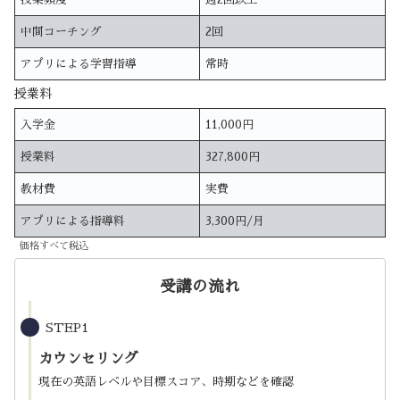
中間コーチング
2回
アプリによる学習指導
常時
授業料
入学金
11,000円
授業料
327,800円
教材費
実費
アプリによる指導料
3,300円/月
価格すべて税込
受講の流れ
STEP1
カウンセリング
現在の英語レベルや目標スコア、時期などを確認