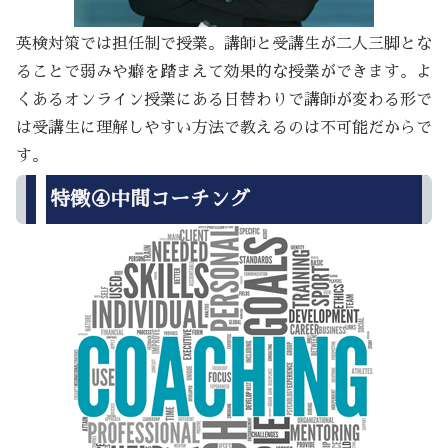
英検対策では担任制で授業。講師と受講生が二人三脚とな
ることで弱みや癖を踏まえて効果的な授業ができます。よ
くあるオンライン授業にある日替わりで講師が変わる形で
は受講生に理解しやすい方法で教えるのは不可能だからで
す。
特徴④中間コーチング