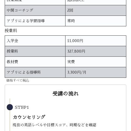
中間コーチング
2回
アプリによる学習指導
常時
授業料
入学金
11,000円
授業料
327,800円
教材費
実費
アプリによる指導料
3,300円/月
価格すべて税込
受講の流れ
STEP1
カウンセリング
現在の英語レベルや目標スコア、時期などを確認