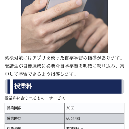
英検対策にはアプリを使った自学学習の指導があります。
受講生が目標達成に必要な自学学習を明確に絞り込み、集
中して学習できるよう指導します。
授業料
授業料に含まれるもの・サービス
授業回数
30回
授業時間
60分/回
授業頻度
週2回以上