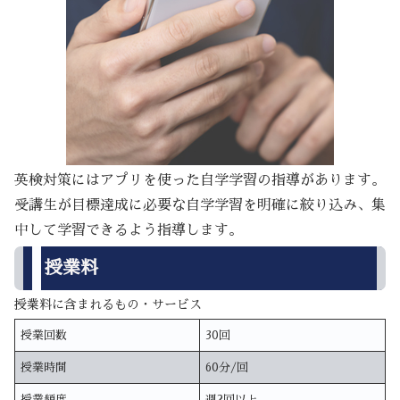
英検対策にはアプリを使った自学学習の指導があります。
受講生が目標達成に必要な自学学習を明確に絞り込み、集
中して学習できるよう指導します。
授業料
授業料に含まれるもの・サービス
授業回数
30回
授業時間
60分/回
授業頻度
週2回以上