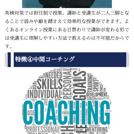
英検対策では担任制で授業。講師と受講生が二人三脚とな
ることで弱みや癖を踏まえて効果的な授業ができます。よ
くあるオンライン授業にある日替わりで講師が変わる形で
は受講生に理解しやすい方法で教えるのは不可能だからで
す。
特徴④中間コーチング