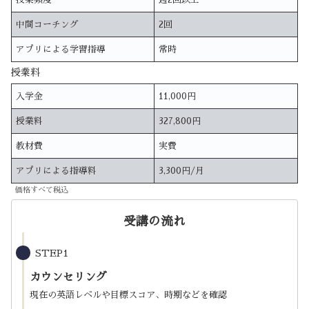
中間コーチング
2回
アプリによる学習指導
常時
授業料
入学金
11,000円
授業料
327,800円
教材費
実費
アプリによる指導料
3,300円/月
価格すべて税込
受講の流れ
STEP1
カウンセリング
現在の英語レベルや目標スコア、時期などを確認