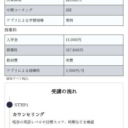
中間コーチング
2回
アプリによる学習指導
常時
授業料
入学金
11,000円
授業料
327,800円
教材費
実費
アプリによる指導料
3,300円/月
価格すべて税込
受講の流れ
STEP1
カウンセリング
現在の英語レベルや目標スコア、時期などを確認