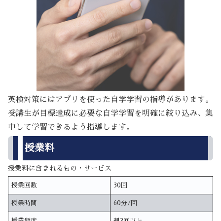
英検対策にはアプリを使った自学学習の指導があります。
受講生が目標達成に必要な自学学習を明確に絞り込み、集
中して学習できるよう指導します。
授業料
授業料に含まれるもの・サービス
授業回数
30回
授業時間
60分/回
授業頻度
週2回以上