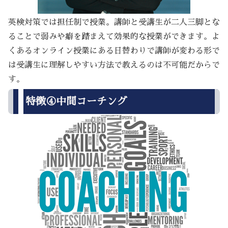
英検対策では担任制で授業。講師と受講生が二人三脚とな
ることで弱みや癖を踏まえて効果的な授業ができます。よ
くあるオンライン授業にある日替わりで講師が変わる形で
は受講生に理解しやすい方法で教えるのは不可能だからで
す。
特徴④中間コーチング