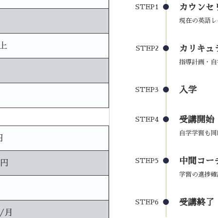
カウンセ
STEP1
現在の英語レ
上
カリキュ
STEP2
指導計画・自
入学
STEP3
受講開始
STEP4
自学学習も同
円
中間コーチ
STEP5
0円
学習の進捗確
受講終了
STEP6
円/月