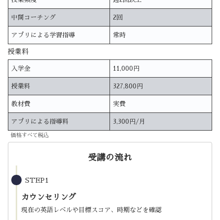
中間コーチング
2回
アプリによる学習指導
常時
授業料
入学金
11,000円
授業料
327,800円
教材費
実費
アプリによる指導料
3,300円/月
価格すべて税込
受講の流れ
STEP1
カウンセリング
現在の英語レベルや目標スコア、時期などを確認