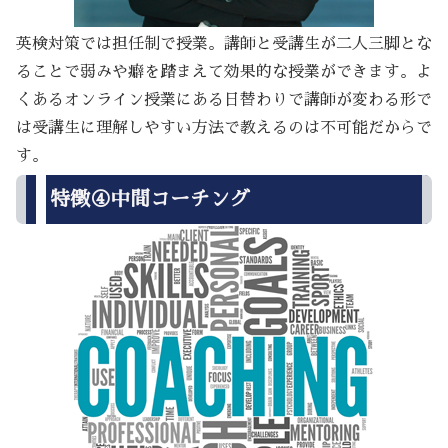
英検対策では担任制で授業。講師と受講生が二人三脚とな
ることで弱みや癖を踏まえて効果的な授業ができます。よ
くあるオンライン授業にある日替わりで講師が変わる形で
は受講生に理解しやすい方法で教えるのは不可能だからで
す。
特徴④中間コーチング