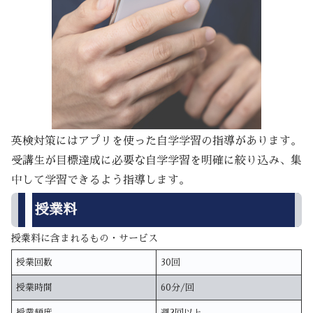
英検対策にはアプリを使った自学学習の指導があります。
受講生が目標達成に必要な自学学習を明確に絞り込み、集
中して学習できるよう指導します。
授業料
授業料に含まれるもの・サービス
授業回数
30回
授業時間
60分/回
授業頻度
週2回以上