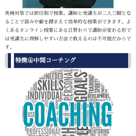
英検対策では担任制で授業。講師と受講生が二人三脚とな
ることで弱みや癖を踏まえて効果的な授業ができます。よ
くあるオンライン授業にある日替わりで講師が変わる形で
は受講生に理解しやすい方法で教えるのは不可能だからで
す。
特徴④中間コーチング