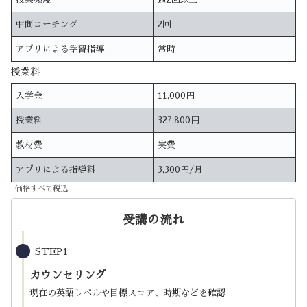
中間コーチング
2回
アプリによる学習指導
常時
授業料
入学金
11,000円
授業料
327,800円
教材費
実費
アプリによる指導料
3,300円/月
価格すべて税込
受講の流れ
STEP1
カウンセリング
現在の英語レベルや目標スコア、時期などを確認