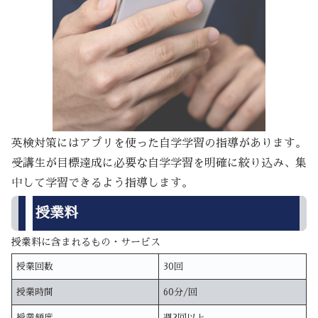
英検対策にはアプリを使った自学学習の指導があります。
受講生が目標達成に必要な自学学習を明確に絞り込み、集
中して学習できるよう指導します。
授業料
授業料に含まれるもの・サービス
授業回数
30回
授業時間
60分/回
授業頻度
週2回以上