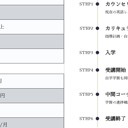
カウンセ
STEP1
現在の英語レ
上
カリキュ
STEP2
指導計画・自
入学
STEP3
受講開始
STEP4
自学学習も同
円
中間コーチ
STEP5
0円
学習の進捗確
受講終了
STEP6
円/月