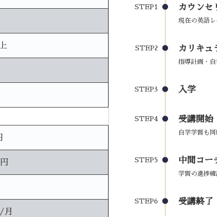
カウンセ
STEP1
現在の英語レ
上
カリキュ
STEP2
指導計画・自
入学
STEP3
受講開始
STEP4
自学学習も同
円
中間コーチ
STEP5
0円
学習の進捗確
受講終了
STEP6
円/月