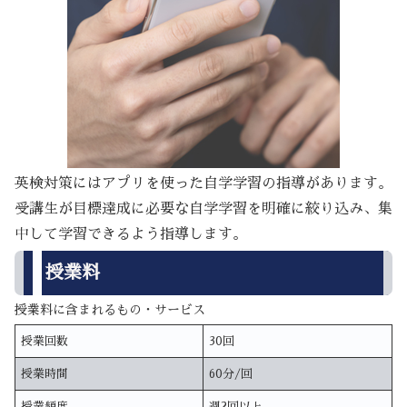
英検対策にはアプリを使った自学学習の指導があります。
受講生が目標達成に必要な自学学習を明確に絞り込み、集
中して学習できるよう指導します。
授業料
授業料に含まれるもの・サービス
授業回数
30回
授業時間
60分/回
授業頻度
週2回以上