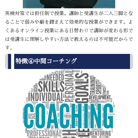
英検対策では担任制で授業。講師と受講生が二人三脚とな
ることで弱みや癖を踏まえて効果的な授業ができます。よ
くあるオンライン授業にある日替わりで講師が変わる形で
は受講生に理解しやすい方法で教えるのは不可能だからで
す。
特徴④中間コーチング