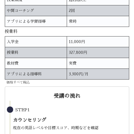
中間コーチング
2回
アプリによる学習指導
常時
授業料
入学金
11,000円
授業料
327,800円
教材費
実費
アプリによる指導料
3,300円/月
価格すべて税込
受講の流れ
STEP1
カウンセリング
現在の英語レベルや目標スコア、時期などを確認