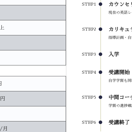
カウンセ
STEP1
現在の英語レ
上
カリキュ
STEP2
指導計画・自
入学
STEP3
受講開始
STEP4
自学学習も同
円
中間コーチ
STEP5
0円
学習の進捗確
受講終了
STEP6
円/月