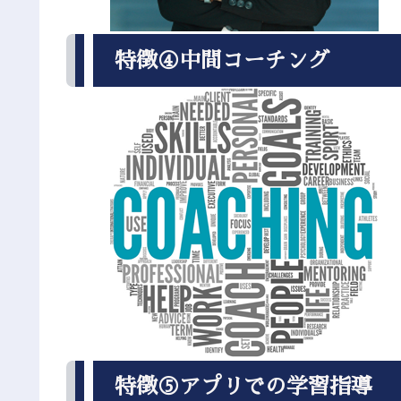
特徴④中間コーチング
特徴⑤アプリでの学習指導