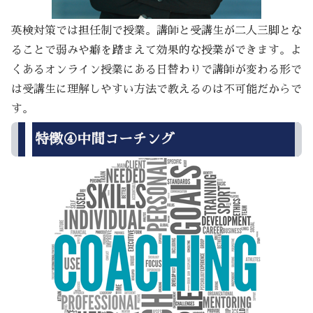
英検対策では担任制で授業。講師と受講生が二人三脚とな
ることで弱みや癖を踏まえて効果的な授業ができます。よ
くあるオンライン授業にある日替わりで講師が変わる形で
は受講生に理解しやすい方法で教えるのは不可能だからで
す。
特徴④中間コーチング