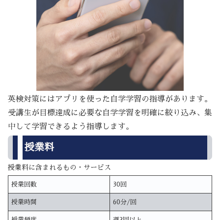
英検対策にはアプリを使った自学学習の指導があります。
受講生が目標達成に必要な自学学習を明確に絞り込み、集
中して学習できるよう指導します。
授業料
授業料に含まれるもの・サービス
授業回数
30回
授業時間
60分/回
授業頻度
週2回以上