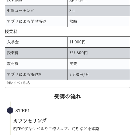
中間コーチング
2回
アプリによる学習指導
常時
授業料
入学金
11,000円
授業料
327,800円
教材費
実費
アプリによる指導料
3,300円/月
価格すべて税込
受講の流れ
STEP1
カウンセリング
現在の英語レベルや目標スコア、時期などを確認