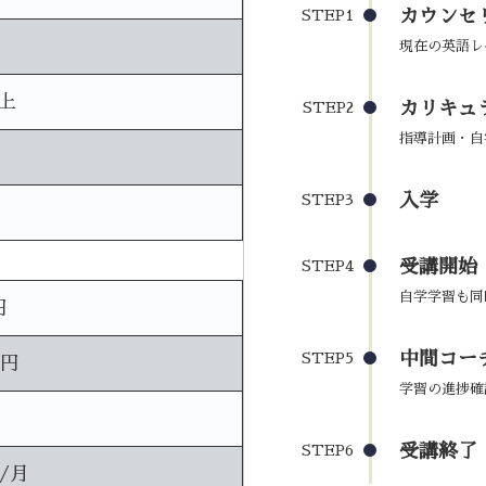
カウンセ
STEP1
現在の英語レ
上
カリキュ
STEP2
指導計画・自
入学
STEP3
受講開始
STEP4
自学学習も同
円
中間コーチ
STEP5
0円
学習の進捗確
受講終了
STEP6
円/月