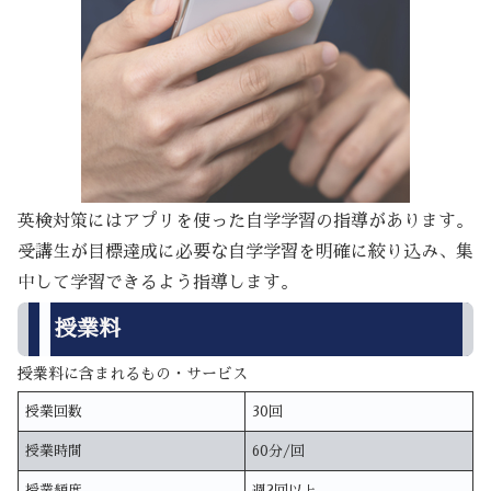
英検対策にはアプリを使った自学学習の指導があります。
受講生が目標達成に必要な自学学習を明確に絞り込み、集
中して学習できるよう指導します。
授業料
授業料に含まれるもの・サービス
授業回数
30回
授業時間
60分/回
授業頻度
週2回以上