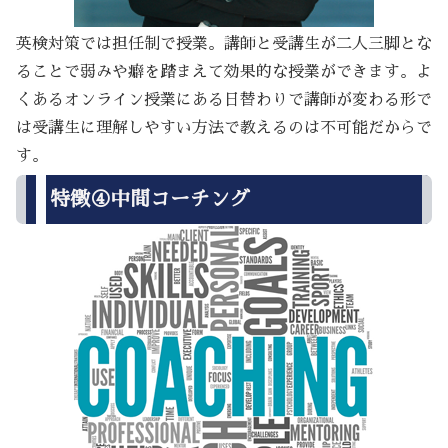
英検対策では担任制で授業。講師と受講生が二人三脚とな
ることで弱みや癖を踏まえて効果的な授業ができます。よ
くあるオンライン授業にある日替わりで講師が変わる形で
は受講生に理解しやすい方法で教えるのは不可能だからで
す。
特徴④中間コーチング