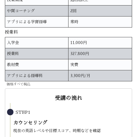
中間コーチング
2回
アプリによる学習指導
常時
授業料
入学金
11,000円
授業料
327,800円
教材費
実費
アプリによる指導料
3,300円/月
価格すべて税込
受講の流れ
STEP1
カウンセリング
現在の英語レベルや目標スコア、時期などを確認