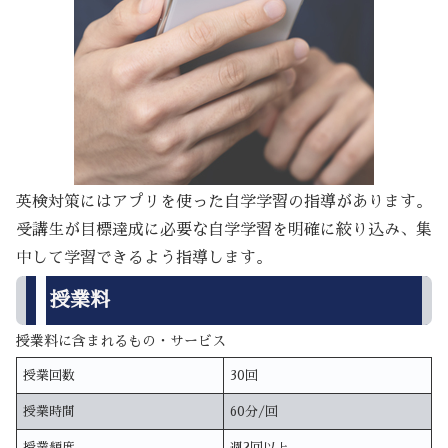
英検対策にはアプリを使った自学学習の指導があります。
受講生が目標達成に必要な自学学習を明確に絞り込み、集
中して学習できるよう指導します。
授業料
授業料に含まれるもの・サービス
授業回数
30回
授業時間
60分/回
授業頻度
週2回以上