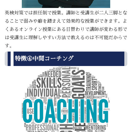
英検対策では担任制で授業。講師と受講生が二人三脚とな
ることで弱みや癖を踏まえて効果的な授業ができます。よ
くあるオンライン授業にある日替わりで講師が変わる形で
は受講生に理解しやすい方法で教えるのは不可能だからで
す。
特徴④中間コーチング