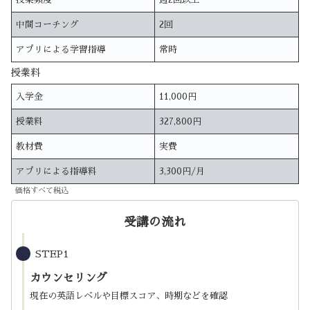
中間コーチング
2回
アプリによる学習指導
常時
授業料
入学金
11,000円
授業料
327,800円
教材費
実費
アプリによる指導料
3,300円/月
価格すべて税込
受講の流れ
STEP1
カウンセリング
現在の英語レベルや目標スコア、時期などを確認