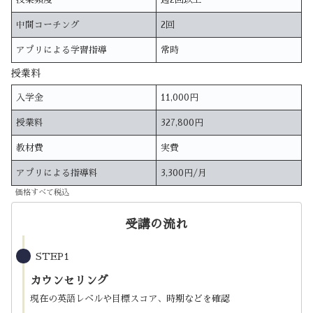
中間コーチング
2回
アプリによる学習指導
常時
授業料
入学金
11,000円
授業料
327,800円
教材費
実費
アプリによる指導料
3,300円/月
価格すべて税込
受講の流れ
STEP1
カウンセリング
現在の英語レベルや目標スコア、時期などを確認