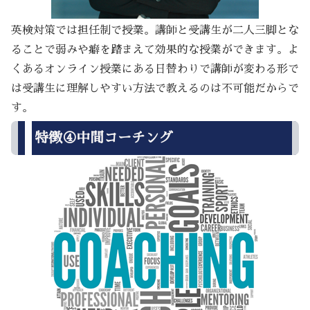
英検対策では担任制で授業。講師と受講生が二人三脚とな
ることで弱みや癖を踏まえて効果的な授業ができます。よ
くあるオンライン授業にある日替わりで講師が変わる形で
は受講生に理解しやすい方法で教えるのは不可能だからで
す。
特徴④中間コーチング