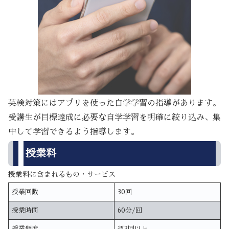
英検対策にはアプリを使った自学学習の指導があります。
受講生が目標達成に必要な自学学習を明確に絞り込み、集
中して学習できるよう指導します。
授業料
授業料に含まれるもの・サービス
授業回数
30回
授業時間
60分/回
授業頻度
週2回以上