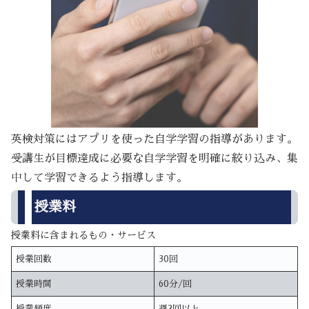
英検対策にはアプリを使った自学学習の指導があります。
受講生が目標達成に必要な自学学習を明確に絞り込み、集
中して学習できるよう指導します。
授業料
授業料に含まれるもの・サービス
授業回数
30回
授業時間
60分/回
授業頻度
週2回以上