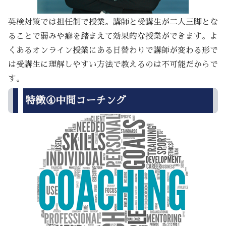
英検対策では担任制で授業。講師と受講生が二人三脚とな
ることで弱みや癖を踏まえて効果的な授業ができます。よ
くあるオンライン授業にある日替わりで講師が変わる形で
は受講生に理解しやすい方法で教えるのは不可能だからで
す。
特徴④中間コーチング