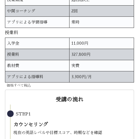
中間コーチング
2回
アプリによる学習指導
常時
授業料
入学金
11,000円
授業料
327,800円
教材費
実費
アプリによる指導料
3,300円/月
価格すべて税込
受講の流れ
STEP1
カウンセリング
現在の英語レベルや目標スコア、時期などを確認