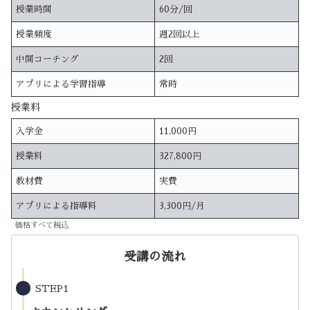
授業時間
60分/回
授業頻度
週2回以上
中間コーチング
2回
アプリによる学習指導
常時
授業料
入学金
11,000円
授業料
327,800円
教材費
実費
アプリによる指導料
3,300円/月
価格すべて税込
受講の流れ
STEP1