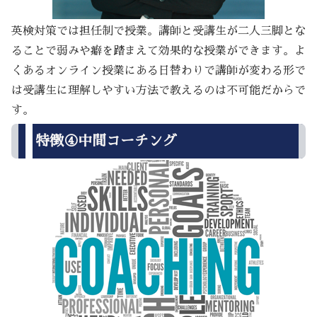
英検対策では担任制で授業。講師と受講生が二人三脚とな
ることで弱みや癖を踏まえて効果的な授業ができます。よ
くあるオンライン授業にある日替わりで講師が変わる形で
は受講生に理解しやすい方法で教えるのは不可能だからで
す。
特徴④中間コーチング