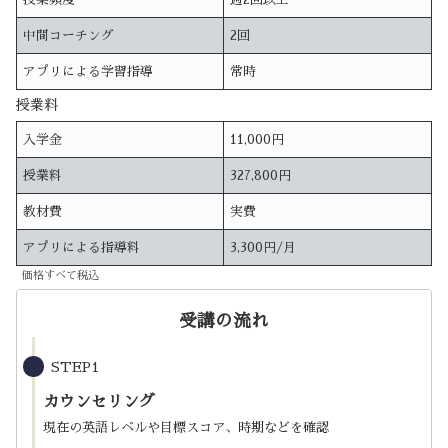
中間コーチング
2回
アプリによる学習指導
常時
授業料
入学金
11,000円
授業料
327,800円
教材費
実費
アプリによる指導料
3,300円/月
価格すべて税込
受講の流れ
STEP1
カウンセリング
現在の英語レベルや目標スコア、時期などを確認