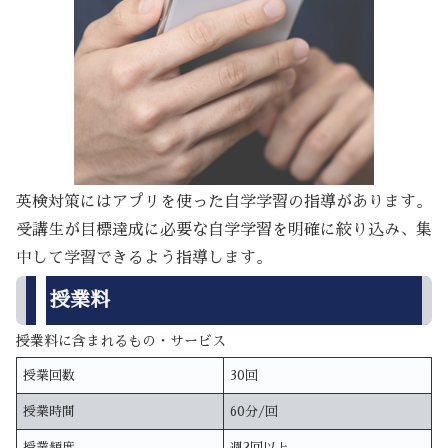
英検対策にはアプリを使った自学学習の指導があります。
受講生が目標達成に必要な自学学習を明確に絞り込み、集
中して学習できるよう指導します。
授業料
授業料に含まれるもの・サービス
授業回数
30回
授業時間
60分/回
授業頻度
週2回以上