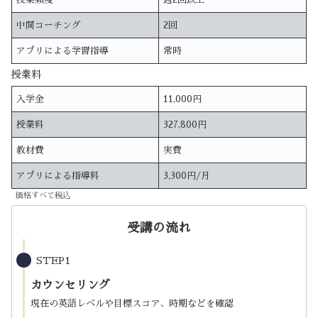
中間コーチング
2回
アプリによる学習指導
常時
授業料
入学金
11,000円
授業料
327,800円
教材費
実費
アプリによる指導料
3,300円/月
価格すべて税込
受講の流れ
STEP1
カウンセリング
現在の英語レベルや目標スコア、時期などを確認