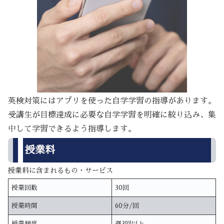
英検対策にはアプリを使った自学学習の指導があります。
受講生が目標達成に必要な自学学習を明確に絞り込み、集
中して学習できるよう指導します。
授業料
授業料に含まれるもの・サービス
授業回数
30回
授業時間
60分/回
授業頻度
週2回以上