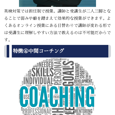
英検対策では担任制で授業。講師と受講生が二人三脚とな
ることで弱みや癖を踏まえて効果的な授業ができます。よ
くあるオンライン授業にある日替わりで講師が変わる形で
は受講生に理解しやすい方法で教えるのは不可能だからで
す。
特徴④中間コーチング