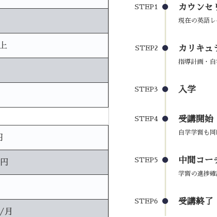
カウンセ
STEP1
現在の英語レ
上
カリキュ
STEP2
指導計画・自
入学
STEP3
受講開始
STEP4
自学学習も同
円
中間コーチ
STEP5
0円
学習の進捗確
受講終了
STEP6
円/月