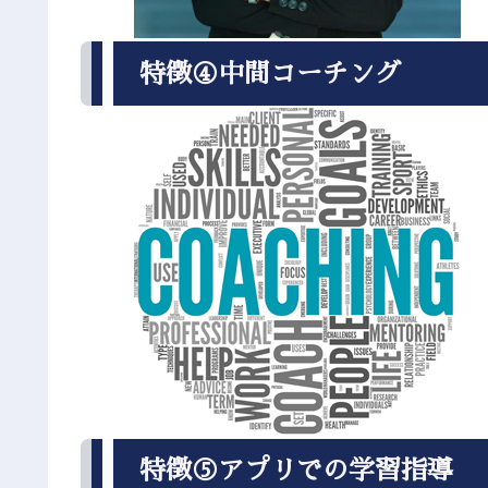
特徴④中間コーチング
特徴⑤アプリでの学習指導