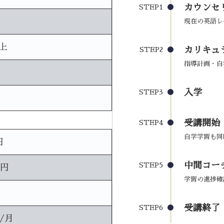
カウンセ
STEP1
現在の英語レ
上
カリキュ
STEP2
指導計画・自
入学
STEP3
受講開始
STEP4
自学学習も同
円
中間コーチ
STEP5
0円
学習の進捗確
受講終了
STEP6
円/月