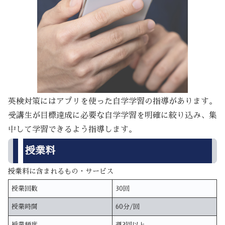
英検対策にはアプリを使った自学学習の指導があります。
受講生が目標達成に必要な自学学習を明確に絞り込み、集
中して学習できるよう指導します。
授業料
授業料に含まれるもの・サービス
授業回数
30回
授業時間
60分/回
授業頻度
週2回以上