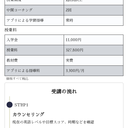
中間コーチング
2回
アプリによる学習指導
常時
授業料
入学金
11,000円
授業料
327,800円
教材費
実費
アプリによる指導料
3,300円/月
価格すべて税込
受講の流れ
STEP1
カウンセリング
現在の英語レベルや目標スコア、時期などを確認