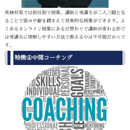
英検対策では担任制で授業。講師と受講生が二人三脚とな
ることで弱みや癖を踏まえて効果的な授業ができます。よ
くあるオンライン授業にある日替わりで講師が変わる形で
は受講生に理解しやすい方法で教えるのは不可能だからで
す。
特徴④中間コーチング