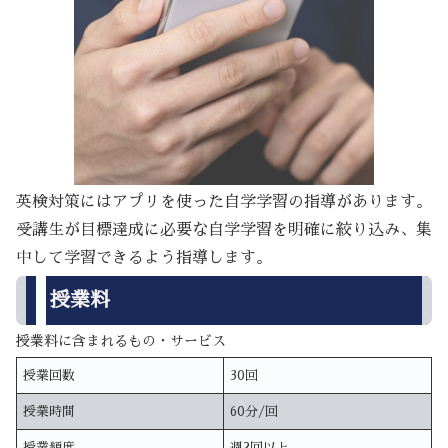
英検対策にはアプリを使った自学学習の指導があります。
受講生が目標達成に必要な自学学習を明確に絞り込み、集
中して学習できるよう指導します。
授業料
授業料に含まれるもの・サービス
授業回数
30回
授業時間
60分/回
授業頻度
週2回以上