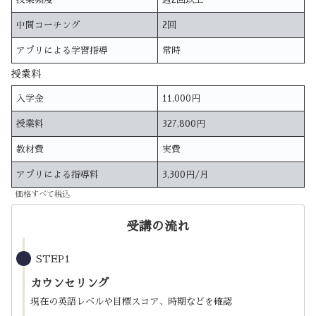
中間コーチング
2回
アプリによる学習指導
常時
授業料
入学金
11,000円
授業料
327,800円
教材費
実費
アプリによる指導料
3,300円/月
価格すべて税込
受講の流れ
STEP1
カウンセリング
現在の英語レベルや目標スコア、時期などを確認