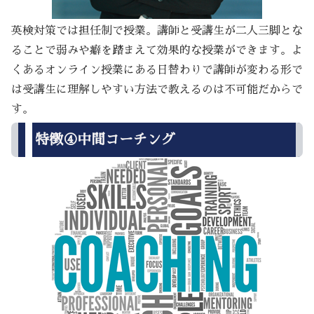
英検対策では担任制で授業。講師と受講生が二人三脚とな
ることで弱みや癖を踏まえて効果的な授業ができます。よ
くあるオンライン授業にある日替わりで講師が変わる形で
は受講生に理解しやすい方法で教えるのは不可能だからで
す。
特徴④中間コーチング