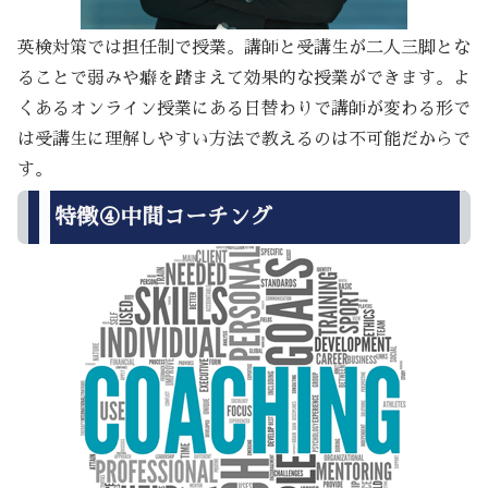
英検対策では担任制で授業。講師と受講生が二人三脚とな
ることで弱みや癖を踏まえて効果的な授業ができます。よ
くあるオンライン授業にある日替わりで講師が変わる形で
は受講生に理解しやすい方法で教えるのは不可能だからで
す。
特徴④中間コーチング