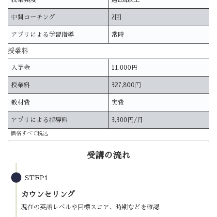
中間コーチング
2回
アプリによる学習指導
常時
授業料
入学金
11,000円
授業料
327,800円
教材費
実費
アプリによる指導料
3,300円/月
価格すべて税込
受講の流れ
STEP1
カウンセリング
現在の英語レベルや目標スコア、時期などを確認