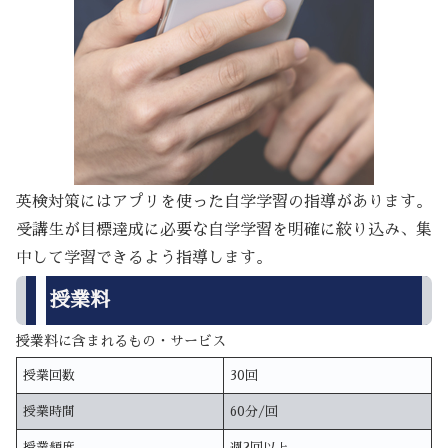
英検対策にはアプリを使った自学学習の指導があります。
受講生が目標達成に必要な自学学習を明確に絞り込み、集
中して学習できるよう指導します。
授業料
授業料に含まれるもの・サービス
授業回数
30回
授業時間
60分/回
授業頻度
週2回以上