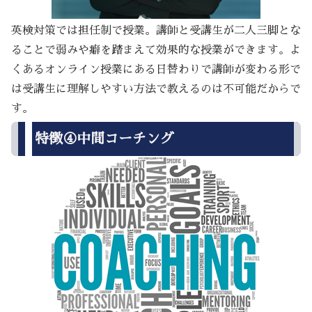
英検対策では担任制で授業。講師と受講生が二人三脚とな
ることで弱みや癖を踏まえて効果的な授業ができます。よ
くあるオンライン授業にある日替わりで講師が変わる形で
は受講生に理解しやすい方法で教えるのは不可能だからで
す。
特徴④中間コーチング