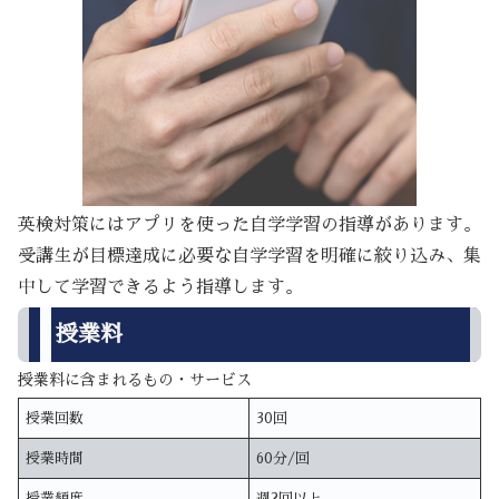
英検対策にはアプリを使った自学学習の指導があります。
受講生が目標達成に必要な自学学習を明確に絞り込み、集
中して学習できるよう指導します。
授業料
授業料に含まれるもの・サービス
授業回数
30回
授業時間
60分/回
授業頻度
週2回以上