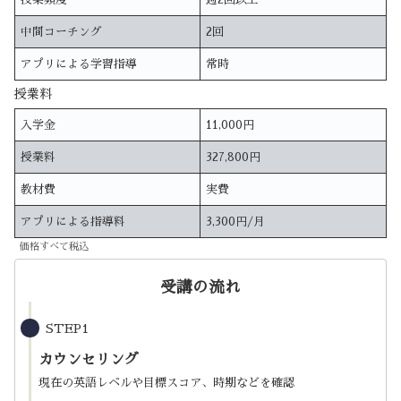
中間コーチング
2回
アプリによる学習指導
常時
授業料
入学金
11,000円
授業料
327,800円
教材費
実費
アプリによる指導料
3,300円/月
価格すべて税込
受講の流れ
STEP1
カウンセリング
現在の英語レベルや目標スコア、時期などを確認