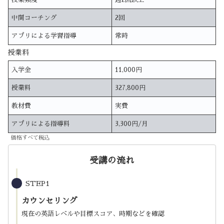
中間コーチング
2回
アプリによる学習指導
常時
授業料
入学金
11,000円
授業料
327,800円
教材費
実費
アプリによる指導料
3,300円/月
価格すべて税込
受講の流れ
STEP1
カウンセリング
現在の英語レベルや目標スコア、時期などを確認