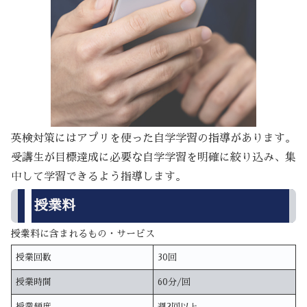
英検対策にはアプリを使った自学学習の指導があります。
受講生が目標達成に必要な自学学習を明確に絞り込み、集
中して学習できるよう指導します。
授業料
授業料に含まれるもの・サービス
授業回数
30回
授業時間
60分/回
授業頻度
週2回以上