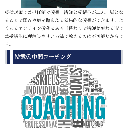
英検対策では担任制で授業。講師と受講生が二人三脚とな
ることで弱みや癖を踏まえて効果的な授業ができます。よ
くあるオンライン授業にある日替わりで講師が変わる形で
は受講生に理解しやすい方法で教えるのは不可能だからで
す。
特徴④中間コーチング