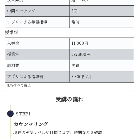
中間コーチング
2回
アプリによる学習指導
常時
授業料
入学金
11,000円
授業料
327,800円
教材費
実費
アプリによる指導料
3,300円/月
価格すべて税込
受講の流れ
STEP1
カウンセリング
現在の英語レベルや目標スコア、時期などを確認