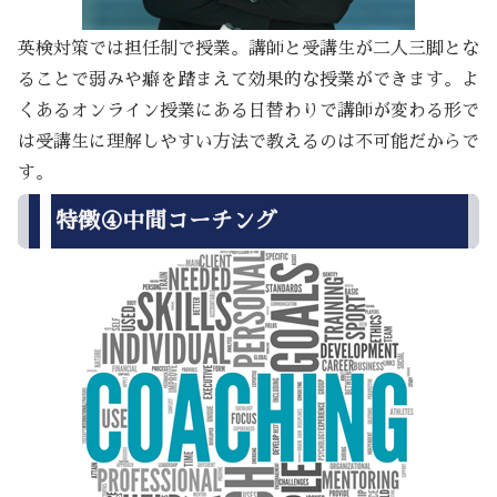
英検対策では担任制で授業。講師と受講生が二人三脚とな
ることで弱みや癖を踏まえて効果的な授業ができます。よ
くあるオンライン授業にある日替わりで講師が変わる形で
は受講生に理解しやすい方法で教えるのは不可能だからで
す。
特徴④中間コーチング