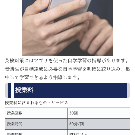
英検対策にはアプリを使った自学学習の指導があります。
受講生が目標達成に必要な自学学習を明確に絞り込み、集
中して学習できるよう指導します。
授業料
授業料に含まれるもの・サービス
授業回数
30回
授業時間
60分/回
授業頻度
週2回以上