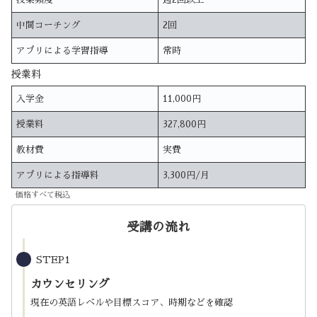
中間コーチング
2回
アプリによる学習指導
常時
授業料
入学金
11,000円
授業料
327,800円
教材費
実費
アプリによる指導料
3,300円/月
価格すべて税込
受講の流れ
STEP1
カウンセリング
現在の英語レベルや目標スコア、時期などを確認