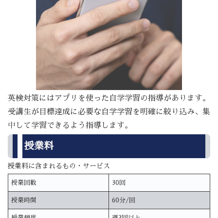
英検対策にはアプリを使った自学学習の指導があります。
受講生が目標達成に必要な自学学習を明確に絞り込み、集
中して学習できるよう指導します。
授業料
授業料に含まれるもの・サービス
授業回数
30回
授業時間
60分/回
授業頻度
週2回以上