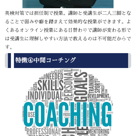
英検対策では担任制で授業。講師と受講生が二人三脚とな
ることで弱みや癖を踏まえて効果的な授業ができます。よ
くあるオンライン授業にある日替わりで講師が変わる形で
は受講生に理解しやすい方法で教えるのは不可能だからで
す。
特徴④中間コーチング