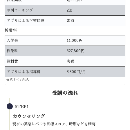
中間コーチング
2回
アプリによる学習指導
常時
授業料
入学金
11,000円
授業料
327,800円
教材費
実費
アプリによる指導料
3,300円/月
価格すべて税込
受講の流れ
STEP1
カウンセリング
現在の英語レベルや目標スコア、時期などを確認