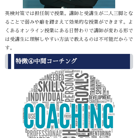
英検対策では担任制で授業。講師と受講生が二人三脚とな
ることで弱みや癖を踏まえて効果的な授業ができます。よ
くあるオンライン授業にある日替わりで講師が変わる形で
は受講生に理解しやすい方法で教えるのは不可能だからで
す。
特徴④中間コーチング