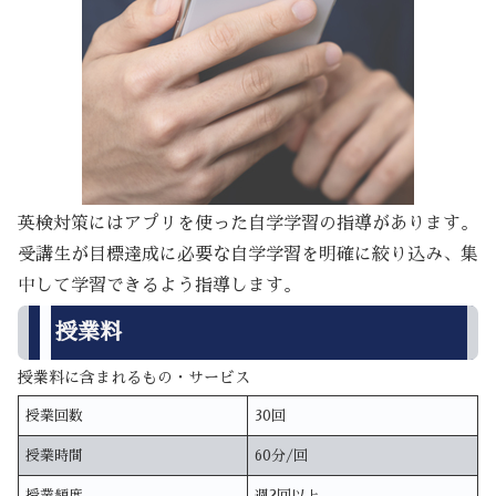
英検対策にはアプリを使った自学学習の指導があります。
受講生が目標達成に必要な自学学習を明確に絞り込み、集
中して学習できるよう指導します。
授業料
授業料に含まれるもの・サービス
授業回数
30回
授業時間
60分/回
授業頻度
週2回以上