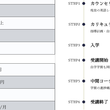
カウンセ
STEP1
現在の英語レ
上
カリキュ
STEP2
指導計画・自
入学
STEP3
受講開始
STEP4
自学学習も同
円
中間コーチ
STEP5
0円
学習の進捗確
受講終了
STEP6
円/月