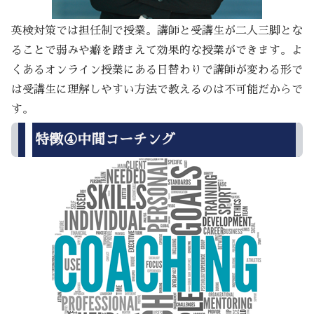
英検対策では担任制で授業。講師と受講生が二人三脚とな
ることで弱みや癖を踏まえて効果的な授業ができます。よ
くあるオンライン授業にある日替わりで講師が変わる形で
は受講生に理解しやすい方法で教えるのは不可能だからで
す。
特徴④中間コーチング