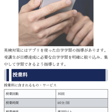
英検対策にはアプリを使った自学学習の指導があります。
受講生が目標達成に必要な自学学習を明確に絞り込み、集
中して学習できるよう指導します。
授業料
授業料に含まれるもの・サービス
授業回数
30回
授業時間
60分/回
授業頻度
週2回以上