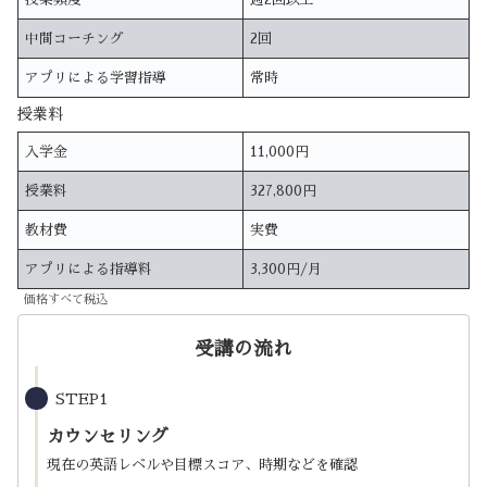
中間コーチング
2回
アプリによる学習指導
常時
授業料
入学金
11,000円
授業料
327,800円
教材費
実費
アプリによる指導料
3,300円/月
価格すべて税込
受講の流れ
STEP1
カウンセリング
現在の英語レベルや目標スコア、時期などを確認