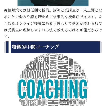
英検対策では担任制で授業。講師と受講生が二人三脚とな
ることで弱みや癖を踏まえて効果的な授業ができます。よ
くあるオンライン授業にある日替わりで講師が変わる形で
は受講生に理解しやすい方法で教えるのは不可能だからで
す。
特徴④中間コーチング