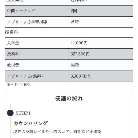
中間コーチング
2回
アプリによる学習指導
常時
授業料
入学金
11,000円
授業料
327,800円
教材費
実費
アプリによる指導料
3,300円/月
価格すべて税込
受講の流れ
STEP1
カウンセリング
現在の英語レベルや目標スコア、時期などを確認