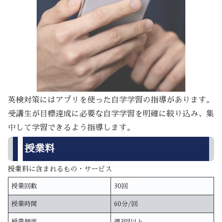
英検対策にはアプリを使った自学学習の指導があります。
受講生が目標達成に必要な自学学習を明確に絞り込み、集
中して学習できるよう指導します。
授業料
授業料に含まれるもの・サービス
授業回数
30回
授業時間
60分/回
授業頻度
週2回以上