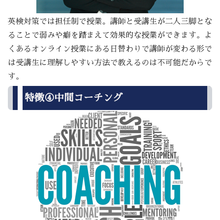
英検対策では担任制で授業。講師と受講生が二人三脚とな
ることで弱みや癖を踏まえて効果的な授業ができます。よ
くあるオンライン授業にある日替わりで講師が変わる形で
は受講生に理解しやすい方法で教えるのは不可能だからで
す。
特徴④中間コーチング