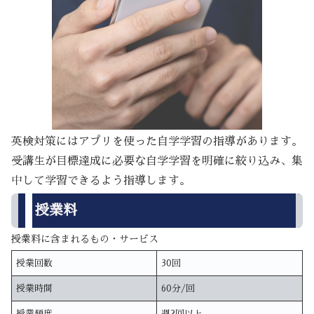
英検対策にはアプリを使った自学学習の指導があります。
受講生が目標達成に必要な自学学習を明確に絞り込み、集
中して学習できるよう指導します。
授業料
授業料に含まれるもの・サービス
授業回数
30回
授業時間
60分/回
授業頻度
週2回以上