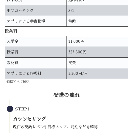
中間コーチング
2回
アプリによる学習指導
常時
授業料
入学金
11,000円
授業料
327,800円
教材費
実費
アプリによる指導料
3,300円/月
価格すべて税込
受講の流れ
STEP1
カウンセリング
現在の英語レベルや目標スコア、時期などを確認