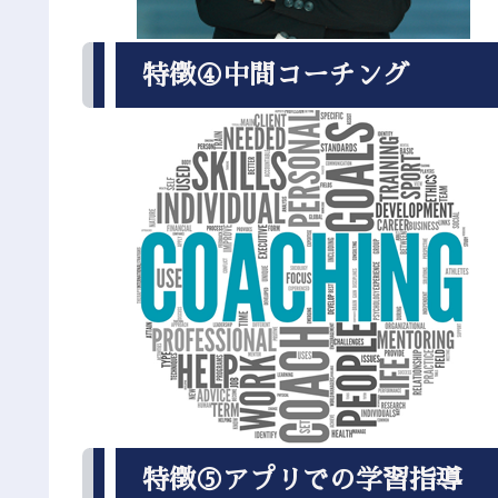
特徴④中間コーチング
特徴⑤アプリでの学習指導