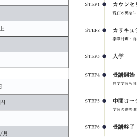
カウンセ
STEP1
現在の英語レ
上
カリキュ
STEP2
指導計画・自
入学
STEP3
受講開始
STEP4
自学学習も同
円
中間コーチ
STEP5
0円
学習の進捗確
受講終了
STEP6
円/月