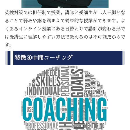
英検対策では担任制で授業。講師と受講生が二人三脚とな
ることで弱みや癖を踏まえて効果的な授業ができます。よ
くあるオンライン授業にある日替わりで講師が変わる形で
は受講生に理解しやすい方法で教えるのは不可能だからで
す。
特徴④中間コーチング