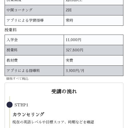
中間コーチング
2回
アプリによる学習指導
常時
授業料
入学金
11,000円
授業料
327,800円
教材費
実費
アプリによる指導料
3,300円/月
価格すべて税込
受講の流れ
STEP1
カウンセリング
現在の英語レベルや目標スコア、時期などを確認