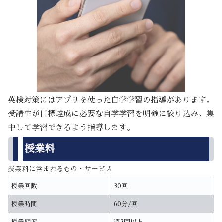
英検対策にはアプリを使った自学学習の指導があります。
受講生が目標達成に必要な自学学習を明確に絞り込み、集
中して学習できるよう指導します。
授業料
授業料に含まれるもの・サービス
授業回数
30回
授業時間
60分/回
授業頻度
週2回以上