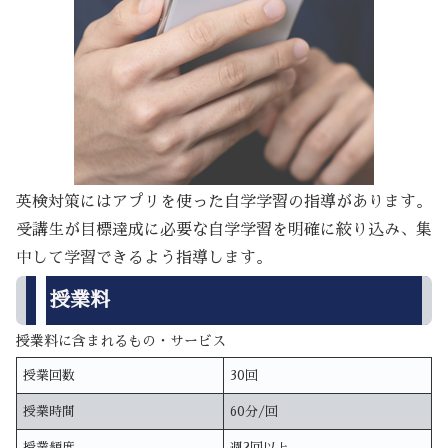
英検対策にはアプリを使った自学学習の指導があります。
受講生が目標達成に必要な自学学習を明確に絞り込み、集
中して学習できるよう指導します。
授業料
授業料に含まれるもの・サービス
授業回数
30回
授業時間
60分/回
授業頻度
週2回以上