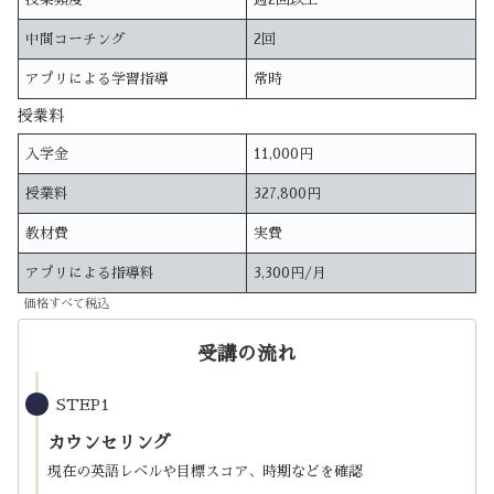
中間コーチング
2回
アプリによる学習指導
常時
授業料
入学金
11,000円
授業料
327,800円
教材費
実費
アプリによる指導料
3,300円/月
価格すべて税込
受講の流れ
STEP1
カウンセリング
現在の英語レベルや目標スコア、時期などを確認