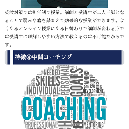
英検対策では担任制で授業。講師と受講生が二人三脚とな
ることで弱みや癖を踏まえて効果的な授業ができます。よ
くあるオンライン授業にある日替わりで講師が変わる形で
は受講生に理解しやすい方法で教えるのは不可能だからで
す。
特徴④中間コーチング