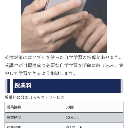
英検対策にはアプリを使った自学学習の指導があります。
受講生が目標達成に必要な自学学習を明確に絞り込み、集
中して学習できるよう指導します。
授業料
授業料に含まれるもの・サービス
授業回数
30回
授業時間
60分/回
授業頻度
週2回以上