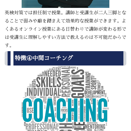
英検対策では担任制で授業。講師と受講生が二人三脚とな
ることで弱みや癖を踏まえて効果的な授業ができます。よ
くあるオンライン授業にある日替わりで講師が変わる形で
は受講生に理解しやすい方法で教えるのは不可能だからで
す。
特徴④中間コーチング