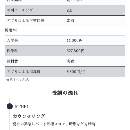
中間コーチング
2回
アプリによる学習指導
常時
授業料
入学金
11,000円
授業料
327,800円
教材費
実費
アプリによる指導料
3,300円/月
価格すべて税込
受講の流れ
STEP1
カウンセリング
現在の英語レベルや目標スコア、時期などを確認