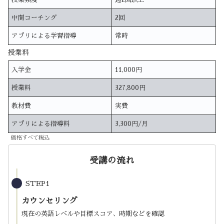
中間コーチング
2回
アプリによる学習指導
常時
授業料
入学金
11,000円
授業料
327,800円
教材費
実費
アプリによる指導料
3,300円/月
価格すべて税込
受講の流れ
STEP1
カウンセリング
現在の英語レベルや目標スコア、時期などを確認