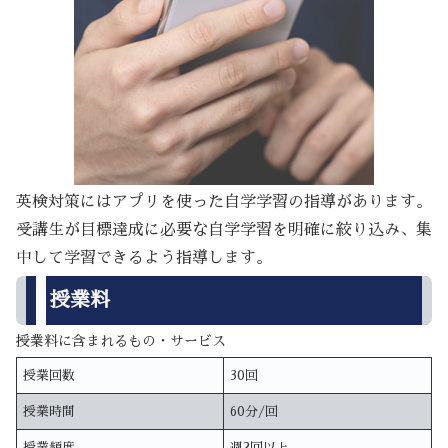
英検対策にはアプリを使った自学学習の指導があります。
受講生が目標達成に必要な自学学習を明確に絞り込み、集
中して学習できるよう指導します。
授業料
授業料に含まれるもの・サービス
授業回数
30回
授業時間
60分/回
授業頻度
週2回以上