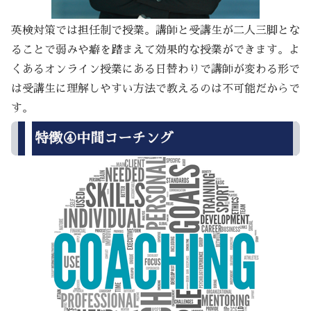
英検対策では担任制で授業。講師と受講生が二人三脚とな
ることで弱みや癖を踏まえて効果的な授業ができます。よ
くあるオンライン授業にある日替わりで講師が変わる形で
は受講生に理解しやすい方法で教えるのは不可能だからで
す。
特徴④中間コーチング