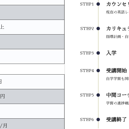
カウンセ
STEP1
現在の英語レ
上
カリキュ
STEP2
指導計画・自
入学
STEP3
受講開始
STEP4
自学学習も同
円
中間コーチ
STEP5
0円
学習の進捗確
受講終了
STEP6
円/月