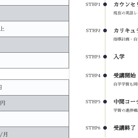
カウンセ
STEP1
現在の英語レ
上
カリキュ
STEP2
指導計画・自
入学
STEP3
受講開始
STEP4
自学学習も同
円
中間コーチ
STEP5
0円
学習の進捗確
受講終了
STEP6
円/月