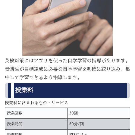
英検対策にはアプリを使った自学学習の指導があります。
受講生が目標達成に必要な自学学習を明確に絞り込み、集
中して学習できるよう指導します。
授業料
授業料に含まれるもの・サービス
授業回数
30回
授業時間
60分/回
授業頻度
週2回以上