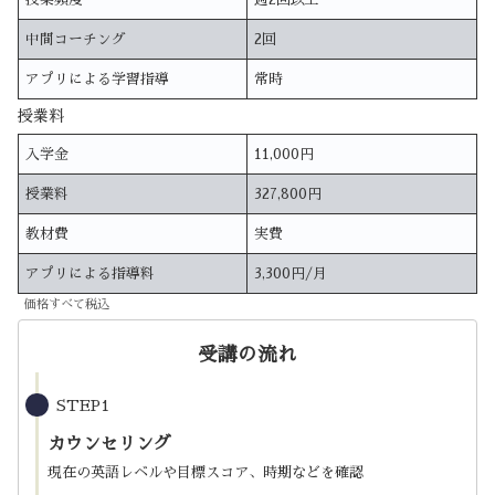
中間コーチング
2回
アプリによる学習指導
常時
授業料
入学金
11,000円
授業料
327,800円
教材費
実費
アプリによる指導料
3,300円/月
価格すべて税込
受講の流れ
STEP1
カウンセリング
現在の英語レベルや目標スコア、時期などを確認