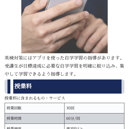
英検対策にはアプリを使った自学学習の指導があります。
受講生が目標達成に必要な自学学習を明確に絞り込み、集
中して学習できるよう指導します。
授業料
授業料に含まれるもの・サービス
授業回数
30回
授業時間
60分/回
授業頻度
週2回以上