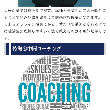
英検対策では担任制で授業。講師と受講生が二人三脚とな
ることで弱みや癖を踏まえて効果的な授業ができます。よ
くあるオンライン授業にある日替わりで講師が変わる形で
は受講生に理解しやすい方法で教えるのは不可能だからで
す。
特徴④中間コーチング