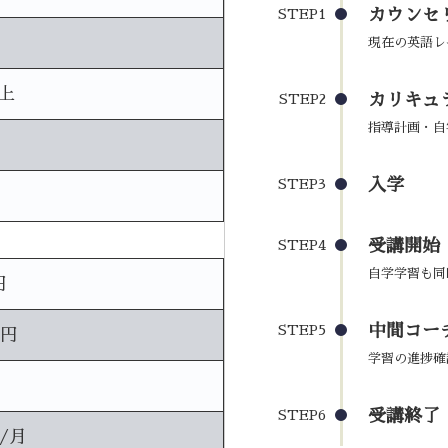
カウンセ
STEP1
現在の英語レ
上
カリキュ
STEP2
指導計画・自
入学
STEP3
受講開始
STEP4
自学学習も同
円
中間コーチ
STEP5
0円
学習の進捗確
受講終了
STEP6
円/月