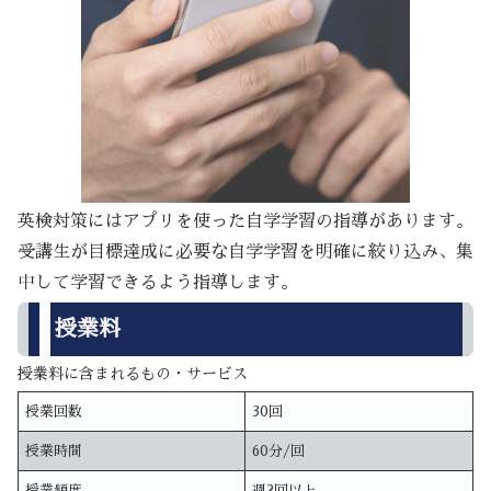
英検対策にはアプリを使った自学学習の指導があります。
受講生が目標達成に必要な自学学習を明確に絞り込み、集
中して学習できるよう指導します。
授業料
授業料に含まれるもの・サービス
授業回数
30回
授業時間
60分/回
授業頻度
週2回以上