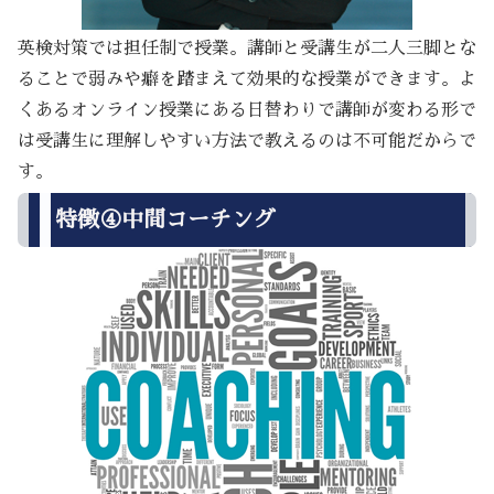
英検対策では担任制で授業。講師と受講生が二人三脚とな
ることで弱みや癖を踏まえて効果的な授業ができます。よ
くあるオンライン授業にある日替わりで講師が変わる形で
は受講生に理解しやすい方法で教えるのは不可能だからで
す。
特徴④中間コーチング