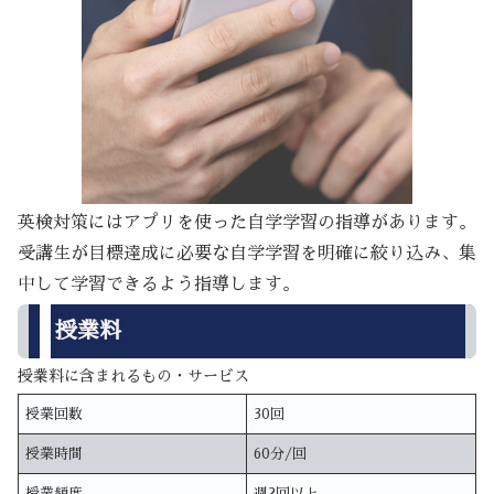
英検対策にはアプリを使った自学学習の指導があります。
受講生が目標達成に必要な自学学習を明確に絞り込み、集
中して学習できるよう指導します。
授業料
授業料に含まれるもの・サービス
授業回数
30回
授業時間
60分/回
授業頻度
週2回以上