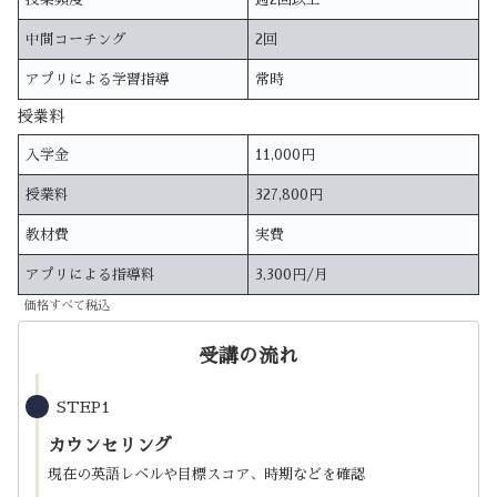
中間コーチング
2回
アプリによる学習指導
常時
授業料
入学金
11,000円
授業料
327,800円
教材費
実費
アプリによる指導料
3,300円/月
価格すべて税込
受講の流れ
STEP1
カウンセリング
現在の英語レベルや目標スコア、時期などを確認