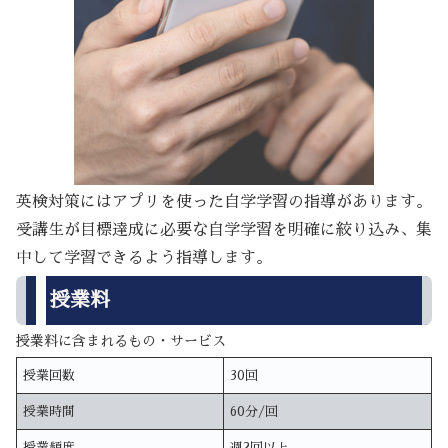
英検対策にはアプリを使った自学学習の指導があります。
受講生が目標達成に必要な自学学習を明確に絞り込み、集
中して学習できるよう指導します。
授業料
授業料に含まれるもの・サービス
授業回数
30回
授業時間
60分/回
授業頻度
週2回以上