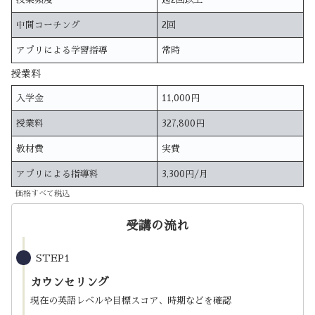
中間コーチング
2回
アプリによる学習指導
常時
授業料
入学金
11,000円
授業料
327,800円
教材費
実費
アプリによる指導料
3,300円/月
価格すべて税込
受講の流れ
STEP1
カウンセリング
現在の英語レベルや目標スコア、時期などを確認