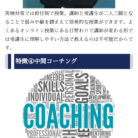
英検対策では担任制で授業。講師と受講生が二人三脚とな
ることで弱みや癖を踏まえて効果的な授業ができます。よ
くあるオンライン授業にある日替わりで講師が変わる形で
は受講生に理解しやすい方法で教えるのは不可能だからで
す。
特徴④中間コーチング